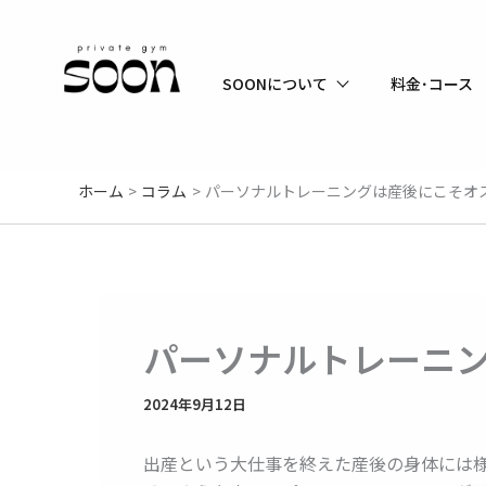
内
容
を
SOONについて
料金･コース
ス
キ
ッ
プ
ホーム
コラム
パーソナルトレーニングは産後にこそオ
パーソナルトレーニ
2024年9月12日
出産という大仕事を終えた産後の身体には