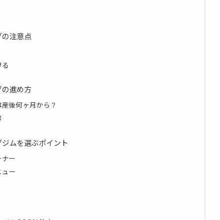
グの注意点
ける
グの進め方
は産後何ヶ月から？
容
グジムを選ぶポイント
ーナー
ニュー