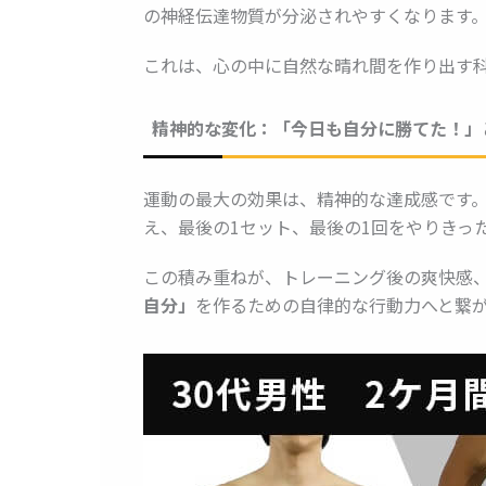
の神経伝達物質が分泌されやすくなります
これは、心の中に自然な晴れ間を作り出す
精神的な変化：「今日も自分に勝てた！」
運動の最大の効果は、精神的な達成感です。
え、最後の1セット、最後の1回をやりきっ
この積み重ねが、トレーニング後の爽快感
自分」
を作るための自律的な行動力へと繋