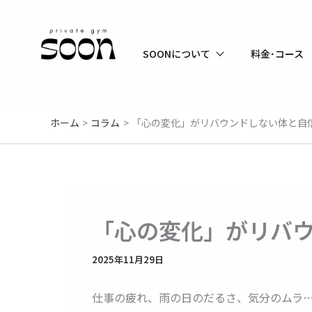
内
容
を
SOONについて
料金･コース
ス
キ
ッ
プ
ホーム
コラム
「心の変化」がリバウンドしない体と自
「心の変化」がリバ
2025年11月29日
仕事の疲れ、雨の日のだるさ、気分のムラ