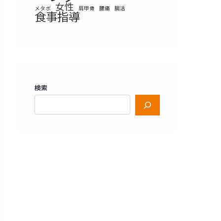
女性
メタボ
肩甲骨
腰痛
腸活
食事指導
検索